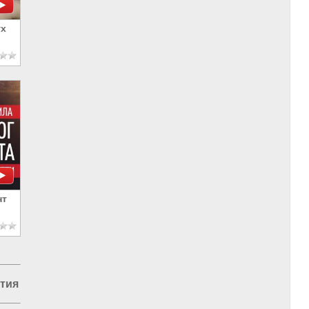
ух
нт
ия на Украине
|
Европа и Украина