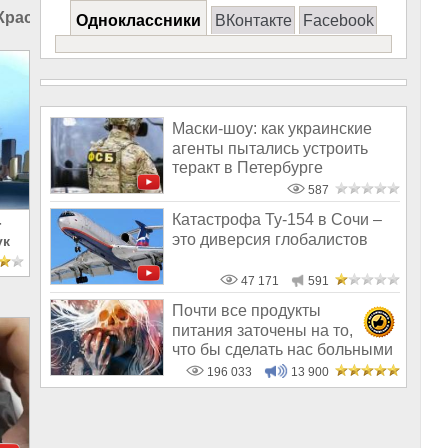
Красноярске
|
Происшествия в России
|
Происшествия в
Одноклассники
ВКонтакте
Facebook
Маски-шоу: как украинские
агенты пытались устроить
теракт в Петербурге
587
Катастрофа Ту-154 в Сочи –
-
это диверсия глобалистов
ук
47 171
591
Почти все продукты
питания заточены на то,
что бы сделать нас больными
и бесплодным
196 033
13 900