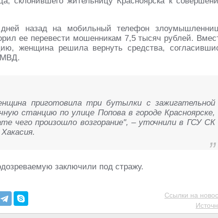
ца, склонившего жительницу Красноярска к совершен
о дней назад на мобильный телефон злоумышленни
ворил ее перевести мошенникам 7,5 тысяч рублей. Вмес
цию, женщина решила вернуть средства, согласивши
 МВД.
енщина приготовила три бутылки с зажигательной
чную станцию по улице Попова в городе Красноярске,
ате чего произошло возгорание", – уточнили в ГСУ СК
 Хакасия.
одозреваемую заключили под стражу.
Ссылки на новос
Источн