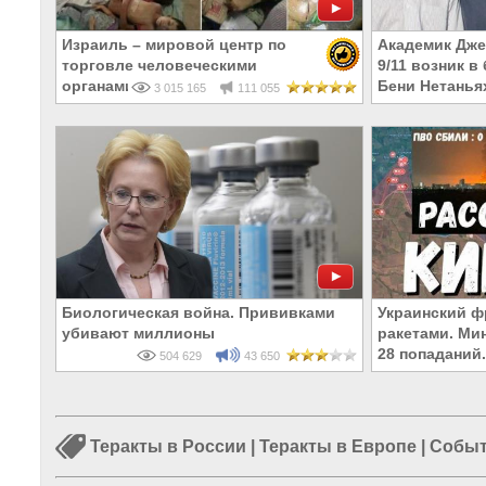
Израиль – мировой центр по
Академик Дже
торговле человеческими
9/11 возник 
органами
Бени Нетанья
3 015 165
111 055
Биологическая война. Прививками
Украинский ф
убивают миллионы
ракетами. Ми
28 попаданий.
504 629
43 650
Теракты в России
|
Теракты в Европе
|
Событ