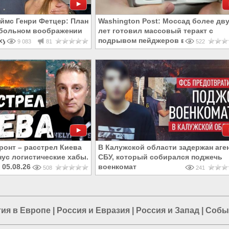
ймс Генри Фетцер: План
Washington Post: Моссад более дв
в больном воображении
лет готовил массовый теракт с
ху
подрывом пейджеров в Ливане
9 083
81
522
ронт – расстрел Киева
В Калужской области задержан аге
нус логистические хабы.
СБУ, который собирался поджечь
 05.08.26
военкомат
508
241
ия в Европе
|
Россия и Евразия
|
Россия и Запад
|
Событ