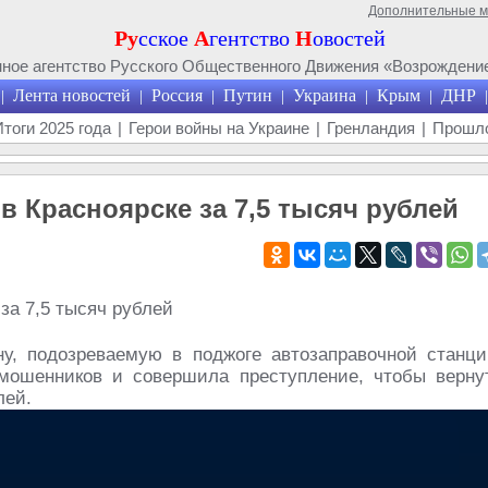
Дополнительные 
Ру
сское
А
гентство
Н
овостей
ое агентство Русского Общественного Движения «Возрождение
Лента новостей
Россия
Путин
Украина
Крым
ДНР
|
|
|
|
|
|
|
Итоги 2025 года
|
Герои войны на Украине
|
Гренландия
|
Прошло
в Красноярске за 7,5 тысяч рублей
у, подозреваемую в поджоге автозаправочной станци
мошенников и совершила преступление, чтобы верну
лей.