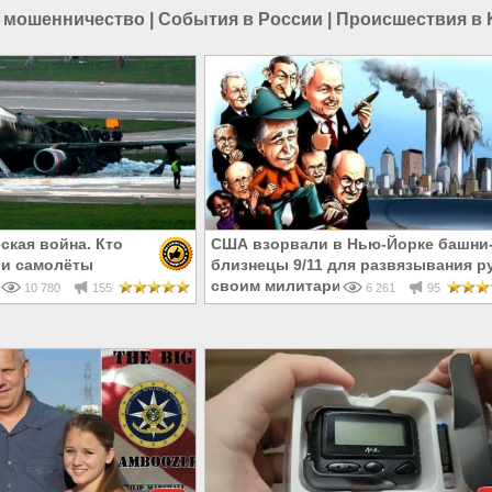
 мошенничество
|
События в России
|
Происшествия в 
ская война. Кто
США взорвали в Нью-Йорке башни
ши самолёты
близнецы 9/11 для развязывания р
своим милитаристам
10 780
155
6 261
95