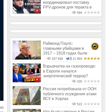
координировал поставку
FPV-дронов для теракта в
Подмоско
594
Раймонд Паулс:
главными убийцами в
1917 – 1918 годах были
латыши и евреи, а не русс
337 936
21 903
Взрывчатка на газопроводе:
в Европе начался
энергетический террор?
335
Россия потребовала от ООН
публичного осуждения атаки
ВСУ в Хорлах
522
но
Что было сделано в России