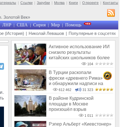
материалы
|
Ссылки
|
Зарубки
|
Молва
|
Книги
|
О проекте
|
Контакты
. Золотой Век»
ЛНР
США
Сирия
Мир
Помощь
|
|
|
|
е (История)
|
Николай Левашов
|
Популярные в соцсетях
Активное использование ИИ
снизило результаты
китайских школьников более
чем на 20%
104
В Турции раскопали
фрески «древнего Рима»
и обнаружили надписи на
Русском!
612 462
31 323
и.
ть
В районе Кудринской
площади в Москве
произошёл взрыв
1 011
Рэпер Альберт «Киевстонер»