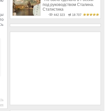
ию
под руководством Сталина.
Статистика
цы
442 323
18 707
то
сь
ть
ик